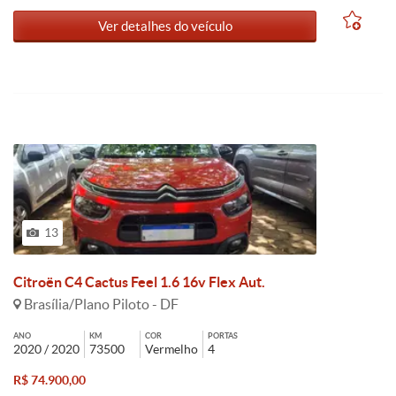
Ver detalhes do veículo
13
Citroën C4 Cactus Feel 1.6 16v Flex Aut.
Brasília/Plano Piloto - DF
ANO
KM
COR
PORTAS
2020 / 2020
73500
Vermelho
4
R$ 74.900,00