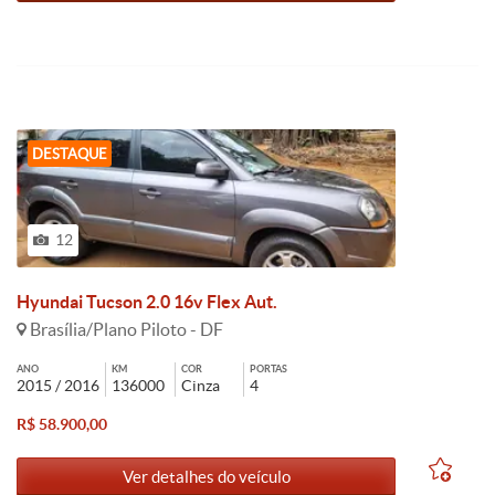
DESTAQUE
12
Hyundai Tucson 2.0 16v Flex Aut.
Brasília/Plano Piloto - DF
ANO
KM
COR
PORTAS
2015 / 2016
136000
Cinza
4
R$ 58.900,00
Ver detalhes do veículo