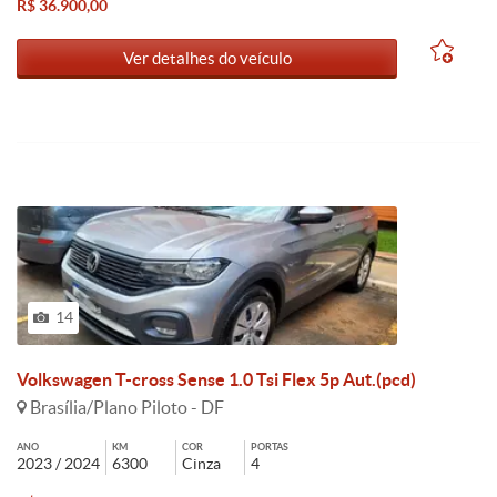
R$ 36.900,00
Ver detalhes do veículo
14
Volkswagen T-cross Sense 1.0 Tsi Flex 5p Aut.(pcd)
Brasília/Plano Piloto - DF
ANO
KM
COR
PORTAS
2023 / 2024
6300
Cinza
4