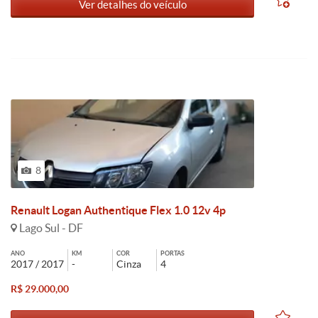
Ver detalhes do veículo
8
Renault Logan Authentique Flex 1.0 12v 4p
Lago Sul - DF
ANO
KM
COR
PORTAS
2017 / 2017
-
Cinza
4
R$ 29.000,00