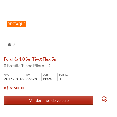
DESTAQUE
7
Ford Ka 1.0 Sel Tivct Flex 5p
Brasília/Plano Piloto - DF
ANO
KM
COR
PORTAS
2017 / 2018
36528
Prata
4
R$ 36.900,00
Ver detalhes do veículo