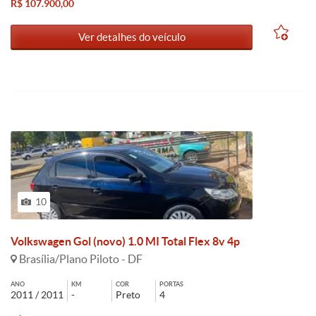
R$ 107.900,00
Ver detalhes do veículo
10
Volkswagen Gol (novo) 1.0 MI Total Flex 8v 4p
Brasília/Plano Piloto - DF
ANO
KM
COR
PORTAS
2011 / 2011
-
Preto
4