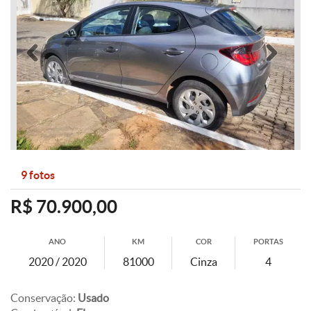
Anterior
Pró
9 fotos
R$ 70.900,00
ANO
KM
COR
PORTAS
2020 / 2020
81000
Cinza
4
Conservação:
Usado