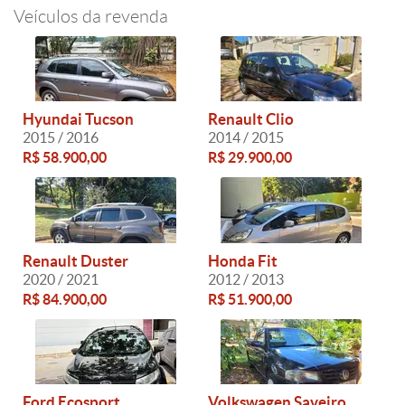
Veículos da revenda
Hyundai Tucson
Renault Clio
2015 / 2016
2014 / 2015
R$ 58.900,00
R$ 29.900,00
Renault Duster
Honda Fit
2020 / 2021
2012 / 2013
R$ 84.900,00
R$ 51.900,00
Ford Ecosport
Volkswagen Saveiro