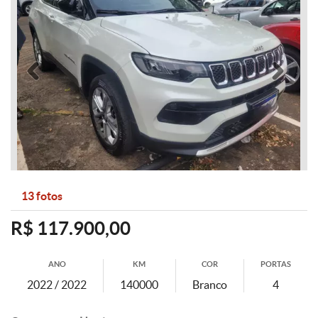
Anterior
Pró
13 fotos
R$ 117.900,00
ANO
KM
COR
PORTAS
2022 / 2022
140000
Branco
4