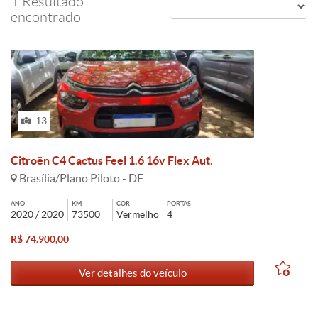
1 Resultado
encontrado
13
Citroën C4 Cactus Feel 1.6 16v Flex Aut.
Brasília/Plano Piloto - DF
ANO
KM
COR
PORTAS
2020 / 2020
73500
Vermelho
4
R$ 74.900,00
Ver detalhes do veículo