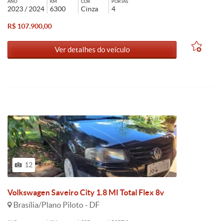
ANO
KM
COR
PORTAS
2023 / 2024
6300
Cinza
4
R$ 107.900,00
Ver detalhes do veículo
12
Volkswagen Saveiro City 1.8 MI Total Flex 8v
Brasília/Plano Piloto - DF