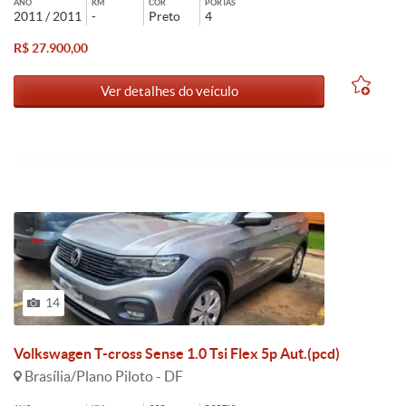
ANO
KM
COR
PORTAS
2011 / 2011
-
Preto
4
R$ 27.900,00
Ver detalhes do veículo
14
Volkswagen T-cross Sense 1.0 Tsi Flex 5p Aut.(pcd)
Brasília/Plano Piloto - DF