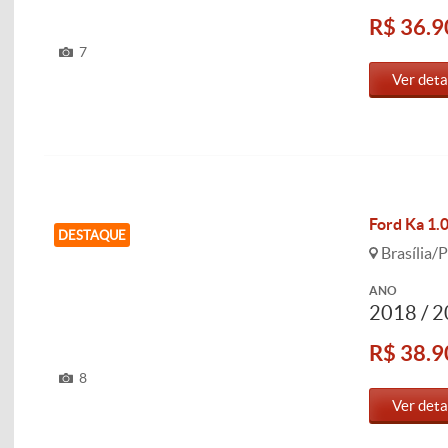
R$ 36.9
7
Ver deta
Ford Ka 1.0
DESTAQUE
Brasília/P
ANO
2018 / 
R$ 38.9
8
Ver deta