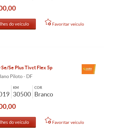
00,00
lhes do veículo
Favoritar veículo
 Se/Se Plus Tivct Flex 5p
lano Piloto - DF
KM
COR
2019
30500
Branco
00,00
lhes do veículo
Favoritar veículo