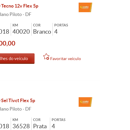
0 Tecno 12v Flex 5p
lano Piloto - DF
KM
COR
PORTAS
2018
40020
Branco
4
00,00
lhes do veículo
Favoritar veículo
 Sel Tivct Flex 5p
lano Piloto - DF
KM
COR
PORTAS
2018
36528
Prata
4