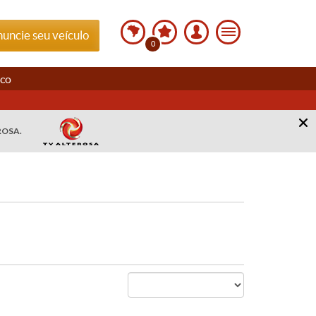
uncie seu veículo
0
sco
ROSA.