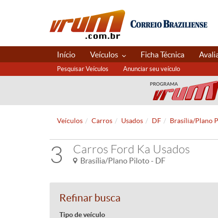
Início
Veículos
Ficha Técnica
Avali
Pesquisar Veículos
Anunciar seu veículo
Veículos
Carros
Usados
DF
Brasília/Plano P
3
Carros Ford Ka Usados
Brasília/Plano Piloto - DF
Refinar busca
Tipo de veículo