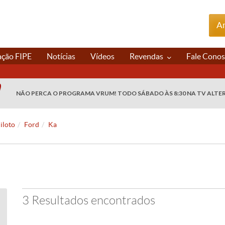
An
ação FIPE
Notícias
Vídeos
Revendas
Fale Cono
NÃO PERCA O PROGRAMA VRUM! TODO SÁBADO ÀS 8:30 NA TV ALTE
iloto
Ford
Ka
3 Resultados encontrados