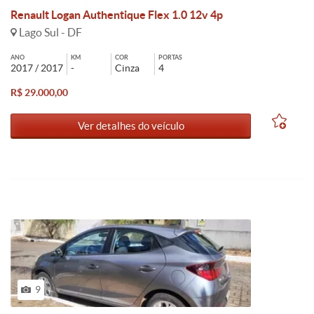
Renault Logan Authentique Flex 1.0 12v 4p
Lago Sul - DF
ANO
KM
COR
PORTAS
2017 / 2017
-
Cinza
4
R$ 29.000,00
Ver detalhes do veículo
9