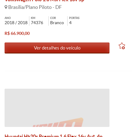
Brasília/Plano Piloto - DF
ANO
KM
COR
PORTAS
2018 / 2018
74376
Branco
4
R$ 66.900,00
Ver detalhes do veículo
Hyundai Hb20s Premium 1.6 Flex 16v Aut. 4p