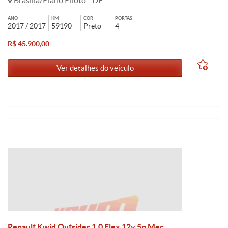
Brasília/Plano Piloto - DF
ANO
KM
COR
PORTAS
2017 / 2017
59190
Preto
4
R$ 45.900,00
Ver detalhes do veículo
Renault Kwid Outsider 1.0 Flex 12v 5p Mec.