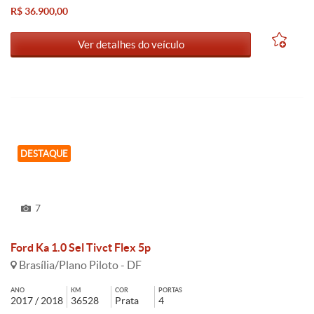
R$ 36.900,00
Ver detalhes do veículo
DESTAQUE
7
Ford Ka 1.0 Sel Tivct Flex 5p
Brasília/Plano Piloto - DF
ANO
KM
COR
PORTAS
2017 / 2018
36528
Prata
4