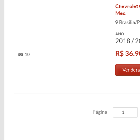
Chevrolet 
Mec.
Brasília/P
ANO
2018 / 
R$ 36.9
10
Ver deta
Página