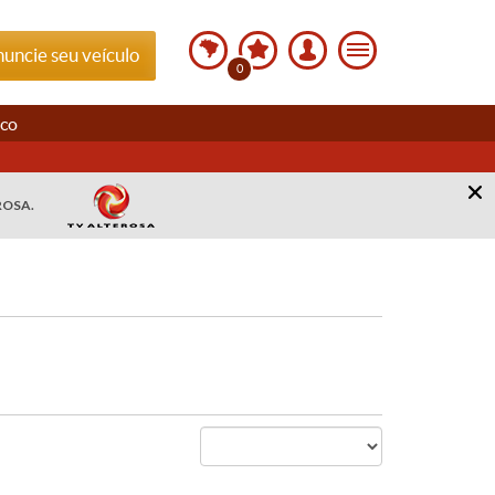
uncie seu veículo
0
sco
ROSA.