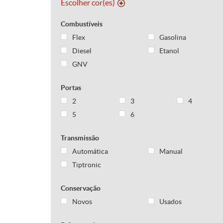
Escolher cor(es)
Combustíveis
Flex
Gasolina
Diesel
Etanol
GNV
Portas
2
3
4
5
6
Transmissão
Automática
Manual
Tiptronic
Conservação
Novos
Usados