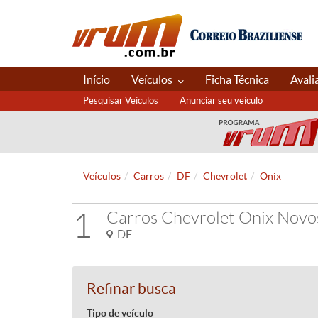
Início
Veículos
Ficha Técnica
Avali
Pesquisar Veículos
Anunciar seu veículo
Veículos
Carros
DF
Chevrolet
Onix
1
Carros Chevrolet Onix Novo
DF
Refinar busca
Tipo de veículo