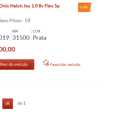
Onix Hatch Joy 1.0 8v Flex 5p
lano Piloto - DF
KM
COR
2019
31500
Prata
00,00
lhes do veículo
Favoritar veículo
de 1