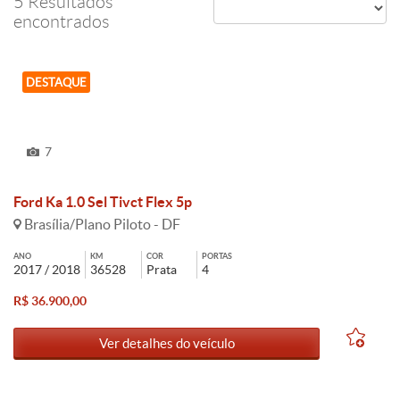
5 Resultados
encontrados
DESTAQUE
7
Ford Ka 1.0 Sel Tivct Flex 5p
Brasília/Plano Piloto - DF
ANO
KM
COR
PORTAS
2017 / 2018
36528
Prata
4
R$ 36.900,00
Ver detalhes do veículo