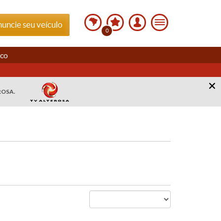
uncie seu veículo
0
sco
ROSA.