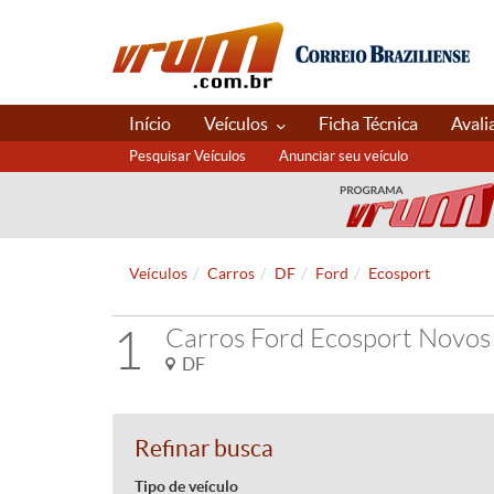
Início
Veículos
Ficha Técnica
Avali
Pesquisar Veículos
Anunciar seu veículo
Veículos
Carros
DF
Ford
Ecosport
1
Carros Ford Ecosport Novos
DF
Refinar busca
Tipo de veículo