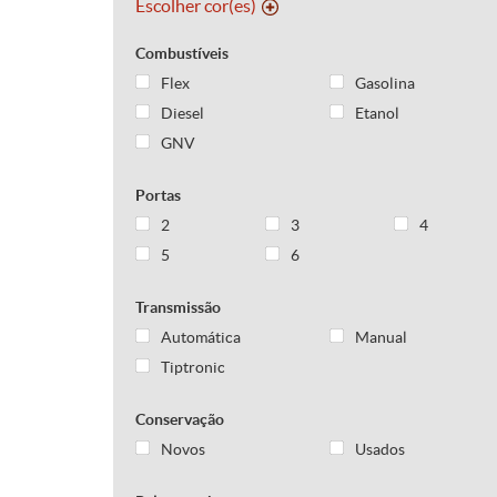
Escolher cor(es)
Combustíveis
Flex
Gasolina
Diesel
Etanol
GNV
Portas
2
3
4
5
6
Transmissão
Automática
Manual
Tiptronic
Conservação
Novos
Usados