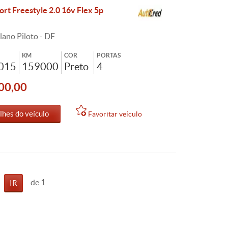
ort Freestyle 2.0 16v Flex 5p
lano Piloto - DF
KM
COR
PORTAS
2015
159000
Preto
4
00,00
lhes do veículo
Favoritar veículo
de 1