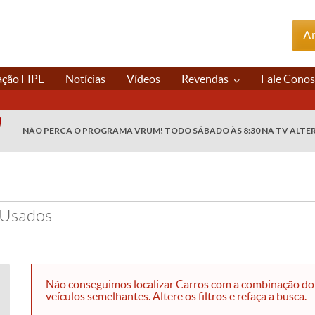
An
ação FIPE
Notícias
Vídeos
Revendas
Fale Cono
NÃO PERCA O PROGRAMA VRUM! TODO SÁBADO ÀS 8:30 NA TV ALTE
 Usados
Não conseguimos localizar Carros com a combinação do 
veículos semelhantes. Altere os filtros e refaça a busca.