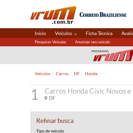
Início
Veículos
Ficha Técnica
Avali
Pesquisar Veículos
Anunciar seu veículo
Veículos
Carros
DF
Honda
1
Carros Honda Civic Novos e
DF
Refinar busca
Tipo de veículo