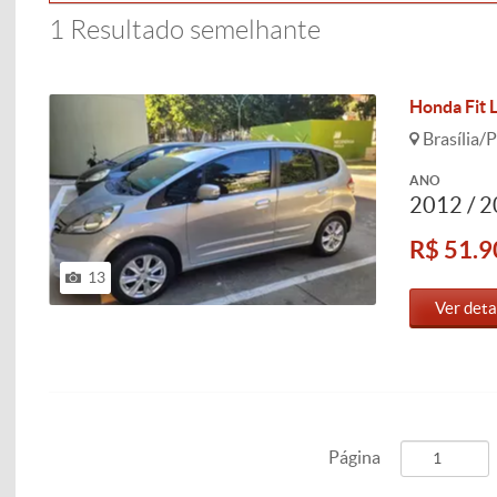
1 Resultado semelhante
Honda Fit L
Brasília/P
ANO
2012 / 
R$ 51.9
13
Ver deta
Página