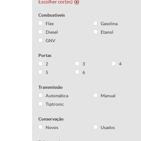
Escolher cor(es)
Combustíveis
Flex
Gasolina
Diesel
Etanol
GNV
Portas
2
3
4
5
6
Transmissão
Automática
Manual
Tiptronic
Conservação
Novos
Usados