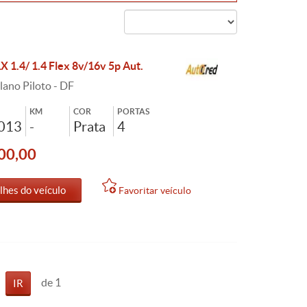
X 1.4/ 1.4 Flex 8v/16v 5p Aut.
lano Piloto - DF
KM
COR
PORTAS
2013
-
Prata
4
00,00
lhes do veículo
Favoritar veículo
de 1