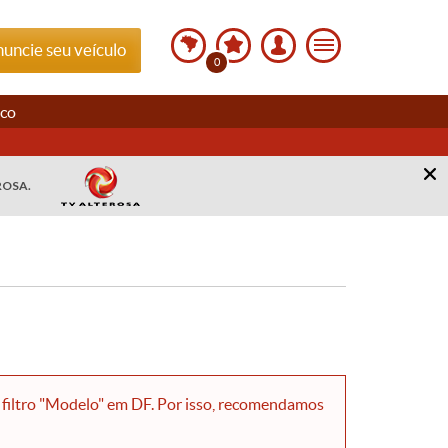
uncie seu veículo
0
sco
ROSA.
filtro "Modelo" em DF. Por isso, recomendamos