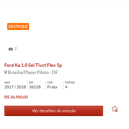
DESTAQUE
7
Ford Ka 1.0 Sel Tivct Flex 5p
Brasília/Plano Piloto - DF
ANO
KM
COR
PORTAS
2017 / 2018
36528
Prata
4
R$ 36.900,00
Ver detalhes do veículo