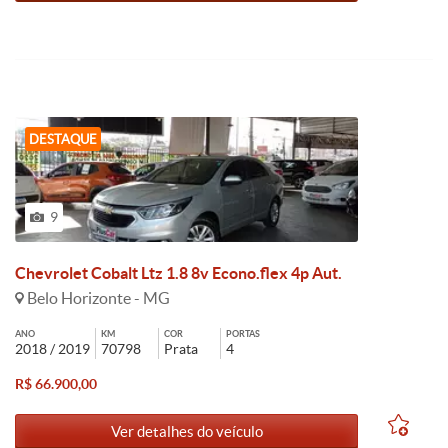
DESTAQUE
9
Chevrolet Cobalt Ltz 1.8 8v Econo.flex 4p Aut.
Belo Horizonte - MG
ANO
KM
COR
PORTAS
2018 / 2019
70798
Prata
4
R$ 66.900,00
Ver detalhes do veículo