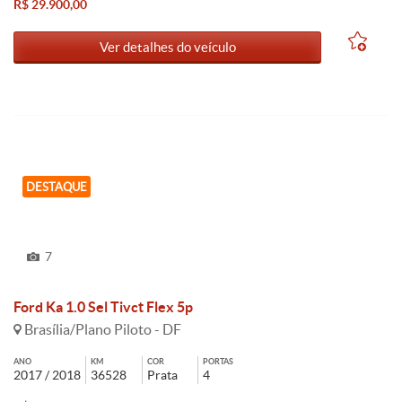
R$ 29.900,00
Ver detalhes do veículo
DESTAQUE
7
Ford Ka 1.0 Sel Tivct Flex 5p
Brasília/Plano Piloto - DF
ANO
KM
COR
PORTAS
2017 / 2018
36528
Prata
4