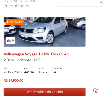
174 Resultados
encontrados
DESTAQUE
9
Volkswagen Voyage 1.6 Msi Flex 8v 4p
Belo Horizonte - MG
ANO
KM
COR
PORTAS
2019 / 2020
44184
Prata
4
R$ 59.900,00
Ver detalhes do veículo