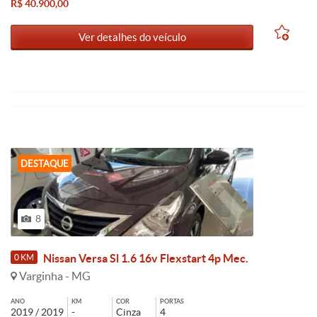
R$ 40.900,00
Ver detalhes do veículo
DESTAQUE
8
Nissan Versa Sl 1.6 16v Flexstart 4p Mec.
0 KM
Varginha - MG
ANO
KM
COR
PORTAS
2019 / 2019
-
Cinza
4