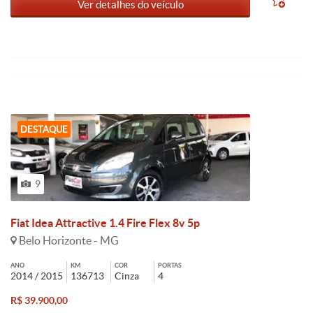
Ver detalhes do veículo
DESTAQUE
9
Fiat Idea Attractive 1.4 Fire Flex 8v 5p
Belo Horizonte - MG
ANO
KM
COR
PORTAS
2014 / 2015
136713
Cinza
4
R$ 39.900,00