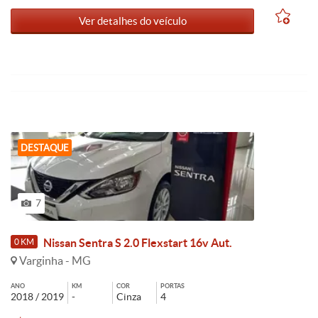
Ver detalhes do veículo
DESTAQUE
7
Nissan Sentra S 2.0 Flexstart 16v Aut.
0 KM
Varginha - MG
ANO
KM
COR
PORTAS
2018 / 2019
-
Cinza
4