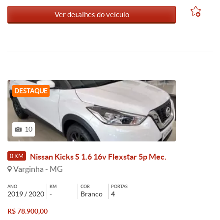
Ver detalhes do veículo
DESTAQUE
10
Nissan Kicks S 1.6 16v Flexstar 5p Mec.
0 KM
Varginha - MG
ANO
KM
COR
PORTAS
2019 / 2020
-
Branco
4
R$ 78.900,00