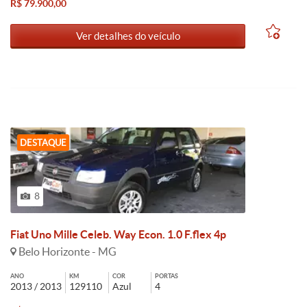
R$ 79.900,00
Ver detalhes do veículo
DESTAQUE
8
Fiat Uno Mille Celeb. Way Econ. 1.0 F.flex 4p
Belo Horizonte - MG
ANO
KM
COR
PORTAS
2013 / 2013
129110
Azul
4