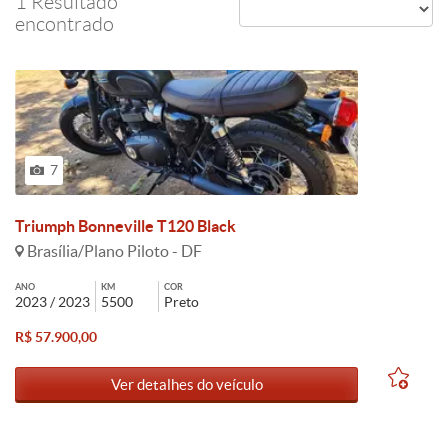
1 Resultado
encontrado
7
Triumph Bonneville T120 Black
Brasília/Plano Piloto - DF
ANO
KM
COR
2023 / 2023
5500
Preto
R$ 57.900,00
Ver detalhes do veículo