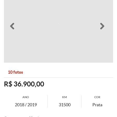
Anterior
Pró
10 fotos
R$ 36.900,00
ANO
KM
COR
2018 / 2019
31500
Prata