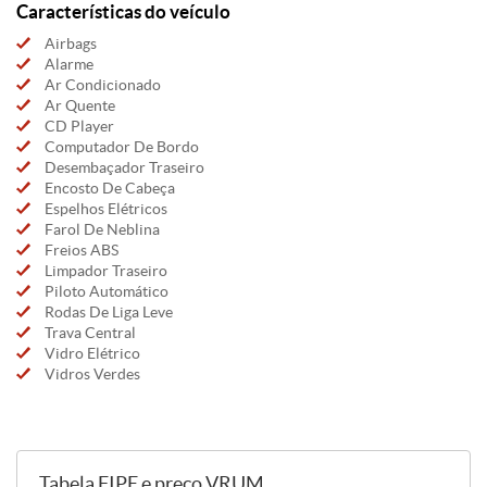
Características do veículo
Airbags
Alarme
Ar Condicionado
Ar Quente
CD Player
Computador De Bordo
Desembaçador Traseiro
Encosto De Cabeça
Espelhos Elétricos
Farol De Neblina
Freios ABS
Limpador Traseiro
Piloto Automático
Rodas De Liga Leve
Trava Central
Vidro Elétrico
Vidros Verdes
Tabela FIPE e preço VRUM