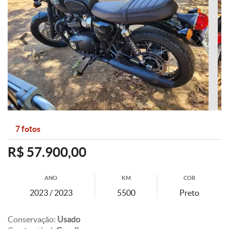
Anterior
Pró
7 fotos
R$ 57.900,00
ANO
KM
COR
2023 / 2023
5500
Preto
Conservação:
Usado